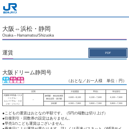
大阪⇔浜松・静岡
Osaka⇔Hamamatsu/Shizuoka
運賃
PDF
大阪ドリーム静岡号
（おとな／お一人様 単位：円）
区間
片道運賃
早売1
学生割引
大阪駅JR高速バスタ
静岡駅・東名焼津西
4,600～8,100
4,100～7,600
4,100～7,600
ーミナル・
東名吉田・掛川駅
⇔
ユニバーサル・スタ
浜松駅
4,300～7,800
3,800～7,300
3,800～7,300
ジオ・ジャパン
●こどもの運賃はおとなの半額です。（5円の端数は切り上げ）
●往復割引・回数券の設定はありません。
●早売1のこども運賃はございません。
●乗車日により運賃が異なります。詳しくは高速バスネット（WEBサイ