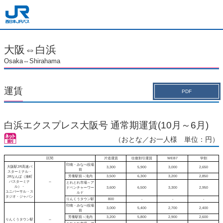
大阪⇔白浜
Osaka⇔Shirahama
運賃
PDF
白浜エクスプレス大阪号 通常期運賃(10月～6月)
（おとな／お一人様 単位：円）
区間
片道運賃
往復割引運賃
WEB7
学割
印南・みなべ役場
大阪駅JR高速バ
3,300
5,900
3,000
2,650
前
スターミナル・
芳養駅前～滝内
3,500
6,300
3,200
2,850
JRなんば（湊町
バスターミナ
⇔
とれとれ市場～ア
ル）・
ドベンチャーワー
3,600
6,500
3,300
2,950
ユニバーサル・ス
ルド
タジオ・ジャパン
りんくうタウン駅
800
-
-
-
印南・みなべ役場
3,000
5,400
2,700
2,400
前
芳養駅前～滝内
3,200
5,800
2,900
2,600
りんくうタウン駅
⇔