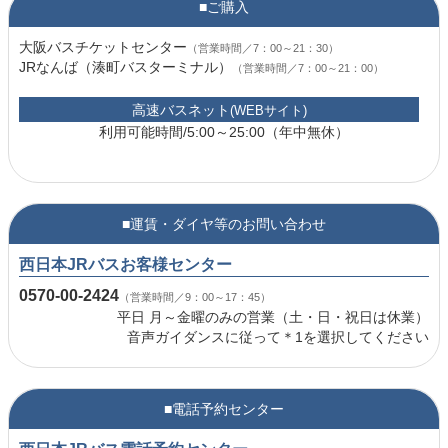
■ご購入
大阪バスチケットセンター
（営業時間／7：00～21：30）
JRなんば（湊町バスターミナル）
（営業時間／7：00～21：00）
高速バスネット
(WEBサイト)
利用可能時間/5:00～25:00（年中無休）
■運賃・ダイヤ等のお問い合わせ
西日本JRバスお客様センター
0570-00-2424
（営業時間／9：00～17：45）
平日 月～金曜のみの営業（土・日・祝日は休業）
音声ガイダンスに従って＊1を選択してください
■電話予約センター