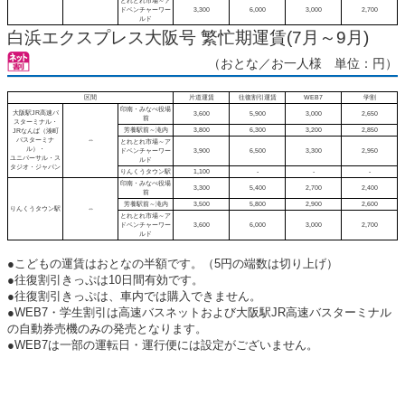
とれとれ市場～ア
ドベンチャーワー
3,300
6,000
3,000
2,700
ルド
白浜エクスプレス大阪号 繁忙期運賃(7月～9月)
（おとな／お一人様 単位：円）
区間
片道運賃
往復割引運賃
WEB7
学割
印南・みなべ役場
大阪駅JR高速バ
3,600
5,900
3,000
2,650
前
スターミナル・
芳養駅前～滝内
3,800
6,300
3,200
2,850
JRなんば（湊町
バスターミナ
⇔
とれとれ市場～ア
ル）・
ドベンチャーワー
3,900
6,500
3,300
2,950
ユニバーサル・ス
ルド
タジオ・ジャパン
りんくうタウン駅
1,100
-
-
-
印南・みなべ役場
3,300
5,400
2,700
2,400
前
芳養駅前～滝内
3,500
5,800
2,900
2,600
りんくうタウン駅
⇔
とれとれ市場～ア
ドベンチャーワー
3,600
6,000
3,000
2,700
ルド
●こどもの運賃はおとなの半額です。（5円の端数は切り上げ）
●往復割引きっぷは10日間有効です。
●往復割引きっぷは、車内では購入できません。
●WEB7・学生割引は高速バスネットおよび大阪駅JR高速バスターミナル
の自動券売機のみの発売となります。
●WEB7は一部の運転日・運行便には設定がございません。