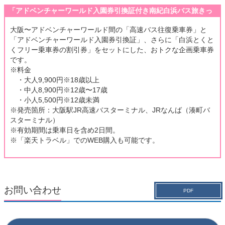
「アドベンチャーワールド入園券引換証付き南紀白浜バス旅きっ
ぷ」
⼤阪〜アドベンチャーワールド間の「⾼速バス往復乗⾞券」と
「アドベンチャーワールド⼊園券引換証」、さらに「⽩浜とくと
くフリー乗⾞券の割引券」をセットにした、おトクな企画乗⾞券
です。
※料⾦
・⼤⼈9,900円※18歳以上
・中⼈8,900円※12歳〜17歳
・⼩⼈5,500円※12歳未満
※発売箇所：⼤阪駅JR⾼速バスターミナル、JRなんば（湊町バ
スターミナル）
※有効期間は乗⾞⽇を含め2⽇間。
※「楽天トラベル」でのWEB購⼊も可能です。
お問い合わせ
PDF