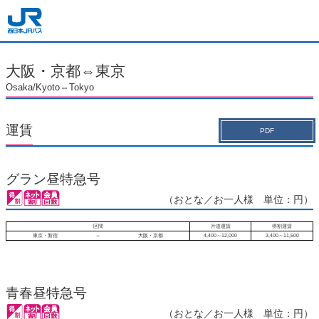
大阪・京都⇔東京
Osaka/Kyoto⇔Tokyo
運賃
PDF
グラン昼特急号
（おとな／お一人様 単位：円）
区間
片道運賃
得割運賃
東京・新宿
⇔
大阪・京都
4,400～12,000
3,400～11,500
青春昼特急号
（おとな／お一人様 単位：円）