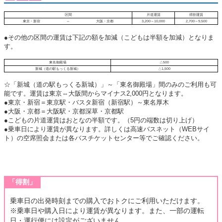
区間
片道運賃
得割運賃
東京・新宿
⇔
大阪・京都
3,200～10,000
2,700～9,500
●その他の区間の運賃は下記の額を加減（こどもは半額を加減）となりま
す。
東名御殿場
△500
新城（道の駅もっくる新城）
△1,500
☆「新城（道の駅もっくる新城）」～「東名御殿場」間のみのご利用も可
能です。運賃は東京⇔大阪間からマイナス2,000円となります。
●東京・新宿＝東京駅・バスタ新宿（新宿駅）～東名厚木
●大阪・京都＝大阪駅・京都深草・京都駅
●こどもの片道運賃はおとなの半額です。（5円の端数は切り上げ）
●乗車日により運賃が異なります。詳しくは高速バスネット（WEBサイ
ト）の空席照会または各バスチケットセンター等でご確認ください。
「得割」
乗車日の出発時刻までの購入でおトクにご利用いただけます。
※乗車日や購入日により運賃が異なります。また、一部の運転
日・運行便には設定がございません。