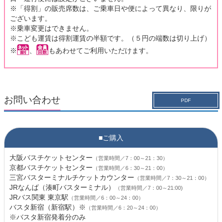
※「得割」の販売席数は、ご乗車日や便によって異なり、限りが
ございます。
※乗車変更はできません。
※こども運賃は得割運賃の半額です。（５円の端数は切り上げ）
※
、
もあわせてご利用いただけます。
お問い合わせ
PDF
■ご購入
大阪バスチケットセンター
（営業時間／7：00～21：30）
京都バスチケットセンター
（営業時間／6：30～21：00）
三宮バスターミナルチケットカウンター
（営業時間／7：30～21：00）
JRなんば（湊町バスターミナル）
（営業時間／7：00～21:00)
JRバス関東 東京駅
（営業時間／6：00～24：00）
バスタ新宿（新宿駅）※
（営業時間／6：20～24：00）
※バスタ新宿発着分のみ