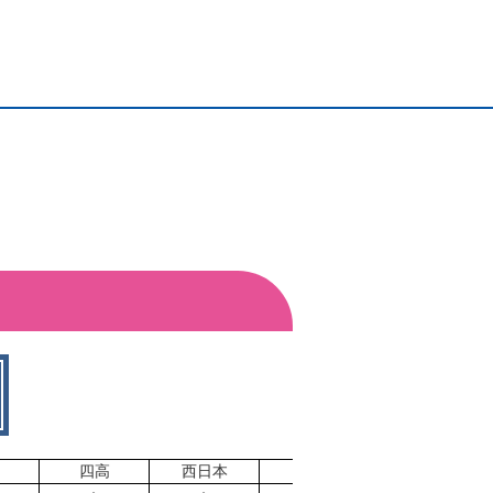
四高
西日本
神姫
神姫