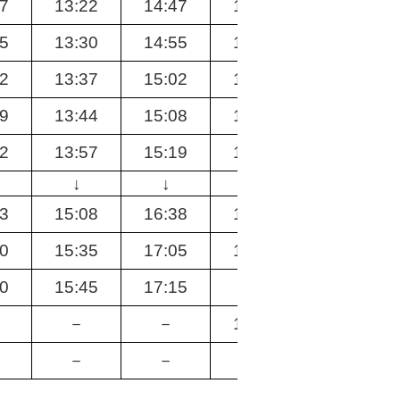
07
13:22
14:47
15:47
17:52
15
13:30
14:55
15:55
18:00
22
13:37
15:02
16:02
18:07
29
13:44
15:08
16:09
18:13
42
13:57
15:19
16:22
18:24
↓
↓
↓
↓
53
15:08
16:38
17:38
19:38
20
15:35
17:05
18:05
20:05
30
15:45
17:15
↓
20:15
－
－
18:30
－
－
－
－
－