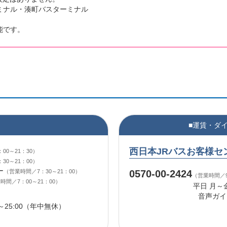
ナル・湊町バスターミナル
能です。
■運賃・ダ
西日本JRバスお客様セ
00～21：30）
30～21：00）
ー
（営業時間／7：30～21：00）
0570-00-2424
（営業時間／9
時間／7：00～21：00）
平日 月
音声ガイ
～25:00（年中無休）