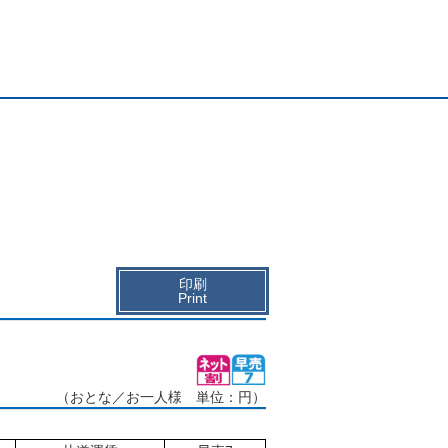
印刷
Print
（おとな／お一人様 単位：円）