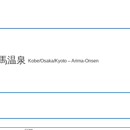
馬温泉
Kobe/Osaka/Kyoto⇔Arima-Onsen