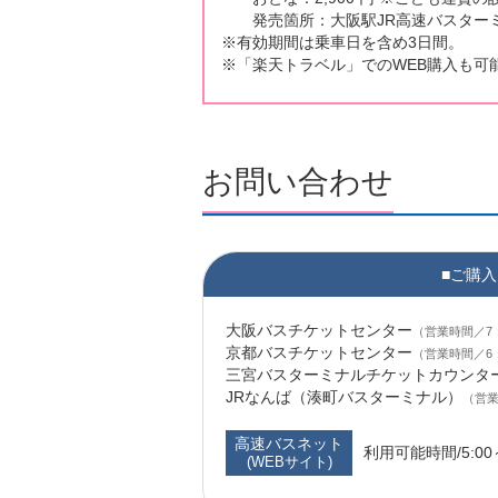
発売箇所：⼤阪駅JR⾼速バスターミ
※有効期間は乗⾞⽇を含め3⽇間。
※「楽天トラベル」でのWEB購⼊も可
お問い合わせ
■ご購入
大阪バスチケットセンター
（営業時間／7：
京都バスチケットセンター
（営業時間／6：
三宮バスターミナルチケットカウンタ
JRなんば（湊町バスターミナル）
（営業
高速バスネット
利用可能時間/5:00
(WEBサイト)