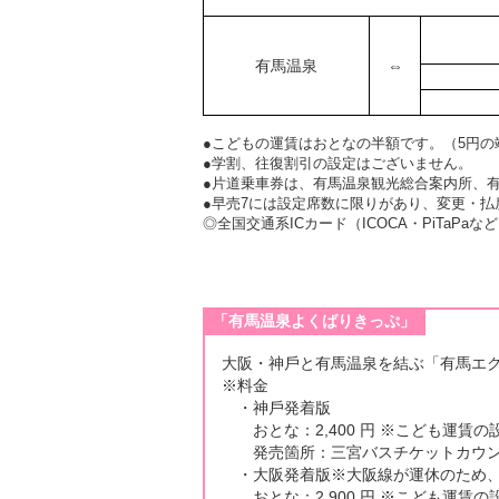
有馬温泉
⇔
●こどもの運賃はおとなの半額です。（5円の
●学割、往復割引の設定はございません。
●片道乗車券は、有馬温泉観光総合案内所、
●早売7には設定席数に限りがあり、変更・
◎全国交通系ICカード（ICOCA・PiTaPa
「有⾺温泉よくばりきっぷ」
⼤阪・神⼾と有⾺温泉を結ぶ「有⾺エ
※料⾦
・神⼾発着版
おとな：2,400 円 ※こども運賃の
発売箇所：三宮バスチケットカウン
・⼤阪発着版※⼤阪線が運休のため、
おとな：2,900 円 ※こども運賃の