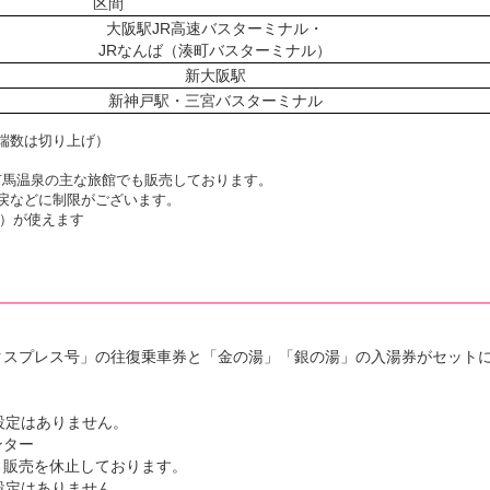
区間
大阪駅JR高速バスターミナル・
JRなんば（湊町バスターミナル）
新大阪駅
新神戸駅・三宮バスターミナル
端数は切り上げ）
有馬温泉の主な旅館でも販売しております。
払戻などに制限がございます。
など）が使えます
クスプレス号」の往復乗⾞券と「⾦の湯」「銀の湯」の⼊湯券がセット
設定はありません。
ター
販売を休⽌しております。
設定はありません。