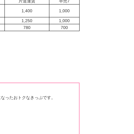
片道運賃
早売7
1,400
1,000
1,250
1,000
780
700
になったおトクなきっぷです。